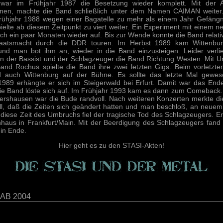
h war im Frühjahr 1987 die Besetzung wieder komplett. Mit der A
en, machte die Band schließlich unter dem Namen CAIMAN weiter.
ühjahr 1988 wegen einer Bagatelle zu mehr als einem Jahr Gefängnis
ielte ab diesem Zeitpunkt zu viert weiter. Ein Experiment mit einem 
h ein paar Monaten wieder auf. Bis zur Wende konnte die Band relativ
aatsmacht durch die DDR touren. Im Herbst 1989 kam Wittenb
und man bot ihm an, wieder in die Band einzusteigen. Leider verli
 der Bassist und der Schlagzeuger die Band Richtung Westen. Mit U
and Rochus spielte die Band ihre zwei letzten Gigs. Beim vorletzte
nd auch Wittenburg auf der Bühne. Es sollte das letzte Mal gewes
89 erhängte er sich im Steigerwald bei Erfurt. Damit war das End
Die Band löste sich auf. Im Frühjahr 1993 kam es dann zum Comeback
ershausen war die Bude randvoll. Nach weiteren Konzerten merkte d
ll, daß die Zeiten sich geändert hatten und man beschloß, an neuem
n diese Zeit des Umbruchs fiel der tragische Tod des Schlagzeugers. E
aus in Frankfurt/Main. Mit der Beerdigung des Schlagzeugers fand
ein Ende.
Hier geht es zu den STASI-Akten!
AB 2004