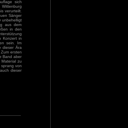
uflage sich
 Wittenburg
 verurteilt.
neuen Sänger
 unbehelligt
urg aus dem
eßen in den
nterstützung
n Konzert in
en sein. Im
e dieser Ära
. Zum ersten
ie Band aber
 Material zu
r sprang von
 auch dieser