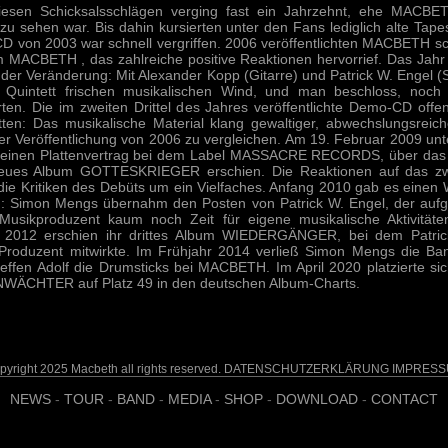
iesen Schicksalsschlägen verging fast ein Jahrzehnt, ehe MACBE
 zu sehen war. Bis dahin kursierten unter den Fans lediglich alte Tap
 von 2003 war schnell vergriffen. 2006 veröffentlichten MACBETH sch
 MACBETH , das zahlreiche positive Reaktionen hervorrief. Das Jahr
der Veränderung: Mit Alexander Kopp (Gitarre) und Patrick W. Engel 
s Quintett frischen musikalischen Wind, und man beschloss, noch 
ten. Die im zweiten Drittel des Jahres veröffentlichte Demo-CD offen
ten: Das musikalische Material klang gewaltiger, abwechslungsreic
er Veröffentlichung von 2006 zu vergleichen. Am 19. Februar 2009 unt
inen Plattenvertrag bei dem Label MASSACRE RECORDS, über das a
neues Album GOTTESKRIEGER erschien. Die Reaktionen auf das zw
 die Kritiken des Debüts um ein Vielfaches. Anfang 2010 gab es einen
: Simon Mengs übernahm den Posten von Patrick W. Engel, der aufg
 Musikproduzent kaum noch Zeit für eigene musikalische Aktivitäte
 2012 erschien ihr drittes Album WIEDERGÄNGER, bei dem Patric
 Produzent mitwirkte. Im Frühjahr 2014 verließ Simon Mengs die Ba
teffen Adolf die Drumsticks bei MACBETH.
Im April 2020 platzierte si
ÄCHTER auf Platz 49 in den deutschen Album-Charts.
pyright 2025 Macbeth all rights reserved.
DATENSCHUTZERKLÄRUNG
IMPRES
NEWS
-
TOUR
-
BAND
-
MEDIA
-
SHOP
-
DOWNLOAD
-
CONTACT