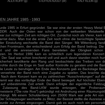
ALEX KOPP (g)
STEFFEN ADOLF (dr)
RALF KLEIN (g)
EN JAHRE 1985 - 1993
rde 1985 in Erfurt gegründet. Sie war eine der ersten Heavy Metal 
DDR. Auch der Osten war schon von der weltweiten Metalwelle
 zur richtigen Zeit am richtigen Ort. Zunächst noch als Vierer, kam i
tarrist dazu. Man trat die erste Zeit noch ohne die berüchtigte Spieler
der Einstufung wechselte die Band den Sänger. Mit Wittenburg fan
chen Frontmann, der entscheidend zum Erfolg der Band beitrug. Die
kt und die anreisenden Fans bereiteten der Obrigkeit schon
zen. Im Herbst 1986 kam es schließlich zum legendären Konzert 
. Der Saal war schon brechend voll und auch davor standen noch hu
sicherheit bevölkerte den Rang und beobachtete das Treiben von do
ohte durch die Enge im Saal außer Kontrolle zu geraten und die Ba
die Leute zu beruhigen. Am Ende des Konzerts gab es Backstage Be
ie verwehrte der Band noch eine Zugabe zu spielen. Das brachte d
. Nach dem Konzert kam es zu zahlreichen "Ausschreitungen" auf 
amit war das vorläufige Ende der Band besiegelt. Auf höchster Ebe
 auf unbestimmte Zeit erteilt. Dann erfolgte der eigentliche Feldz
e Zulassung des Band-LKW wurde entzogen, der Proberau
eisterin ("Die rote Rosi") gekündigt mit Androhung einer Räumungsk
rhängt. Mit einem Schuldenberg von 25000 Mark war jede Art von
er Schlagzeuger wechselte zu Blitzz, der Bassist stellte die Ausreise 
 wurde zur Armee eingezogen. Damit gab es auch noch ein personel