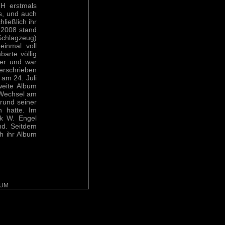
TH erstmals
es, und auch
ließlich ihr
 2008 stand
(Schlagzeug)
einmal voll
barte völlig
her und war
erschrieben
m 24. Juli
eite Album
 Wechsel am
rund seiner
n hatte. Im
k W. Engel
nd. Seitdem
ch ihr Album
SUM