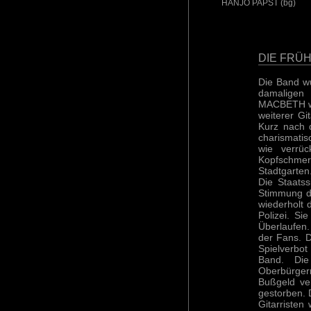
HANJO PAPST (bg)
DIE FRÜH
Die Band wu
damaligen 
MACBETH war
weiterer Gi
Kurz nach 
charismatis
wie verrüc
Kopfschmer
Stadtgarten
Die Staats
Stimmung dr
wiederholt 
Polizei. S
Überlaufen
der Fans. D
Spielverbot
Band. Di
Oberbürgerm
Bußgeld ve
gestorben. D
Gitarristen