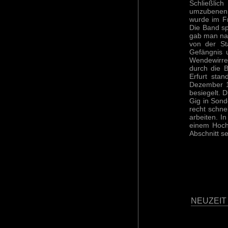
Schließlic
umzubenenn
wurde im Fr
Die Band sp
gab man nac
von der St
Gefängnis 
Wendewirren
durch die B
Erfurt sta
Dezember 19
besiegelt. 
Gig in Sond
recht schne
arbeiten. I
einem Hochh
Abschnitt s
NEUZEIT 