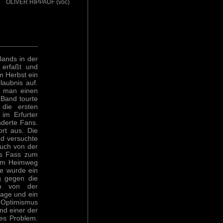
OLIVER HIPPAUF (voc)
Bands in der
 erfaßt und
m Herbst ein
laubnis auf.
d man einen
 Band tourte
 die ersten
im Erfurter
nderte Fans.
rt aus. Die
nd versuchte
such von der
as Fass zum
dem Heimweg
ne wurde ein
ug gegen die
m von der
lage und ein
 Optimismus
und einer der
les Problem.