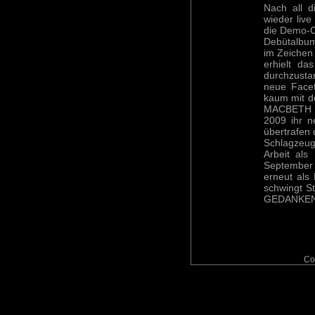
Nach all d
wieder live
die Demo-CD
Debütalbum
im Zeichen 
erhielt da
durchzustar
neue Facet
kaum mit d
MACBETH e
2009 ihr 
übertrafen
Schlagzeug
Arbeit als
September
erneut als
schwingt S
GEDANKENW
Co